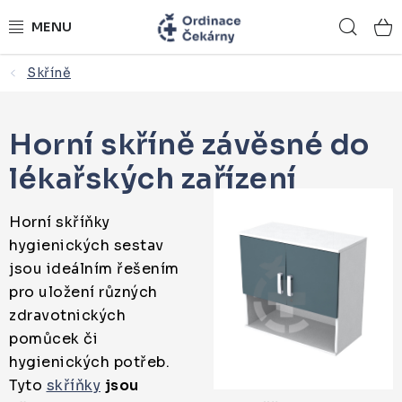
Přejít
Hled
na
obsah
Skříně
ORDINACE NA MÍRU
ZDRAVOTNICKÝ NÁBYTEK
Horní skříně závěsné do
lékařských zařízení
LÉKAŘSKÉ VYBAVENÍ
REFERENCE
Horní skříňky
hygienických sestav
KONTAKTY
jsou ideálním řešením
pro uložení různých
NÁSTROJOVÉ STOLKY
zdravotnických
pomůcek či
ŽIDLE A LAVICE
hygienických potřeb.
Tyto
skříňky
jsou