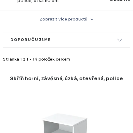
police, úzká 60 cm
Zobrazit více produktů
V
Ř
DOPORUČUJEME
ý
a
p
z
Stránka
1
z
1
-
14
položek celkem
i
e
s
n
Skříň horní, závěsná, úzká, otevřená, police
p
í
r
p
o
r
d
o
u
d
k
u