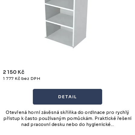
t
k
ů
t
ů
2 150 Kč
1 777 Kč bez DPH
Otevřená horní závěsná skříňka do ordinace pro rychlý
přístup k často používaným pomůckám. Praktické řešení
nad pracovní desku nebo do hygienické...