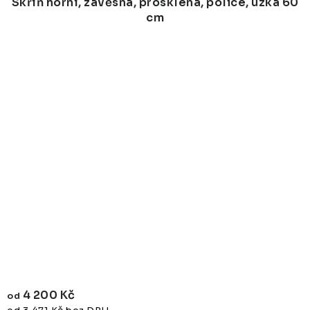
Skříň horní, závěsná, prosklená, police, úzká 60
cm
4 200 Kč
od