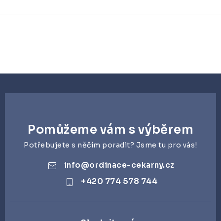
O
v
l
á
d
a
c
Pomůžeme vám s výběrem
í
p
Potřebujete s něčím poradit? Jsme tu pro vás!
r
info
@
ordinace-cekarny.cz
v
+420 774 578 744
k
y
v