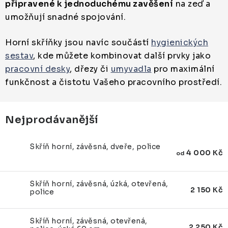
ZUBAŘSKÝ NÁBYTEK
připravené k jednoduchému zavěšení
na zeď a
umožňují snadné spojování.
ZDRAVOTNICKÁ LEHÁTKA
Horní skříňky jsou navíc součástí
hygienických
ZÁSTĚNY A PARAVÁNY
sestav
, kde můžete kombinovat další prvky jako
pracovní desky
, dřezy či
umyvadla
pro maximální
funkčnost a čistotu Vašeho pracovního prostředí.
Termíny dodání
Materiály
Obchodní podmínky
Nejprodávanější
Skříň horní, závěsná, dveře, police
4 000 Kč
od
Skříň horní, závěsná, úzká, otevřená,
2 150 Kč
police
Skříň horní, závěsná, otevřená,
2 250 Kč