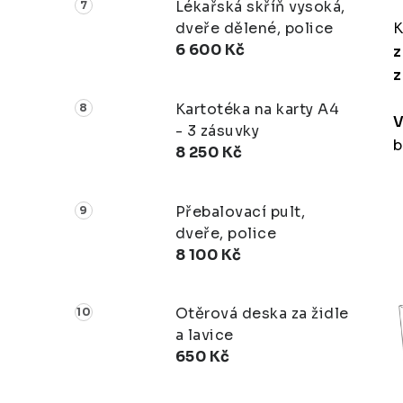
Lékařská skříň vysoká,
dveře dělené, police
6 600 Kč
z
Kartotéka na karty A4
V
- 3 zásuvky
b
8 250 Kč
Přebalovací pult,
dveře, police
8 100 Kč
Otěrová deska za židle
a lavice
650 Kč