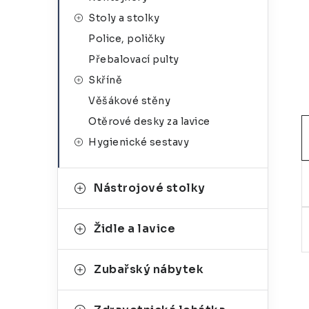
g
r
Stoly a stolky
o
Police, poličky
a
r
Přebalovací pulty
n
i
Skříně
e
n
Věšákové stěny
í
Otěrové desky za lavice
Hygienické sestavy
p
a
Nástrojové stolky
n
e
Židle a lavice
l
Zubařský nábytek