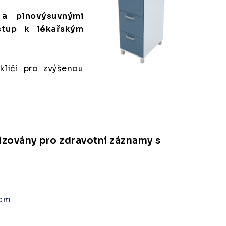
 a plnovýsuvnými
ístup k lékařským
líči pro zvýšenou
izovány pro zdravotní záznamy s
 cm