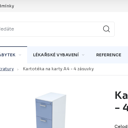
dmínky
ÁBYTEK
LÉKAŘSKÉ VYBAVENÍ
REFERENCE
tratury
Kartotéka na karty A4 - 4 zásuvky
Ka
- 
Celodř