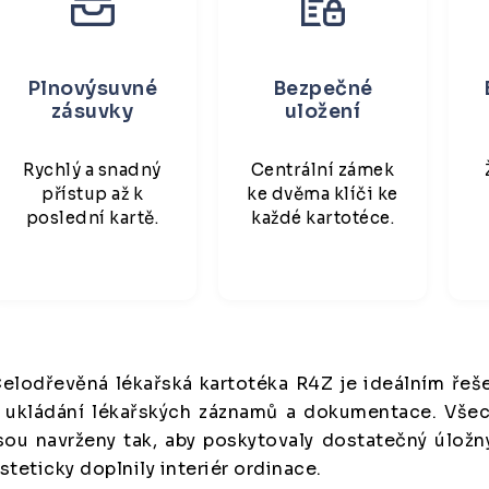
Plnovýsuvné
Bezpečné
zásuvky
uložení
Rychlý a snadný
Centrální zámek
přístup až k
ke dvěma klíči ke
poslední kartě.
každé kartotéce.
elodřevěná lékařská kartotéka R4Z je ideálním řeš
 ukládání lékařských záznamů a dokumentace. Vše
sou navrženy tak, aby poskytovaly dostatečný úložn
steticky doplnily interiér ordinace.