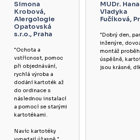
Simona
MUDr. Hana
Krobová,
Vladyka
Alergologie
Fučíková,
P
Opatovská
s.r.o.,
Praha
"Dobrý den, pa
inženýre, dovoz
"Ochota a
montáž proběh
vstřícnost, pomoc
úspěšně, karto
při objednávání,
jsou krásné, dík
rychlá výroba a
dodání kartoték až
do ordinace s
následnou instalací
a pomocí se starými
kartotékami.
Navíc kartotéky
vypadají úžasně."