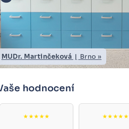
Kamenický Šenov »
MUDr
Vaše hodnocení
★★★★★
★★★★★