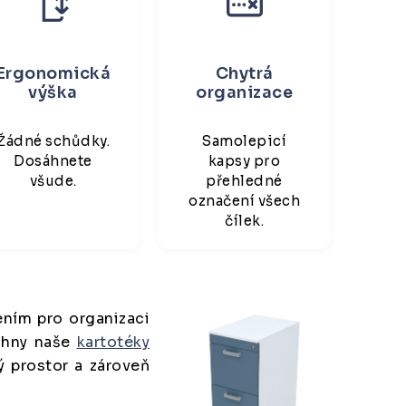
Ergonomická
Chytrá
výška
organizace
Žádné schůdky.
Samolepicí
Dosáhnete
kapsy pro
všude.
přehledné
označení všech
čílek.
ením pro organizaci
chny naše
kartotéky
ý prostor a zároveň