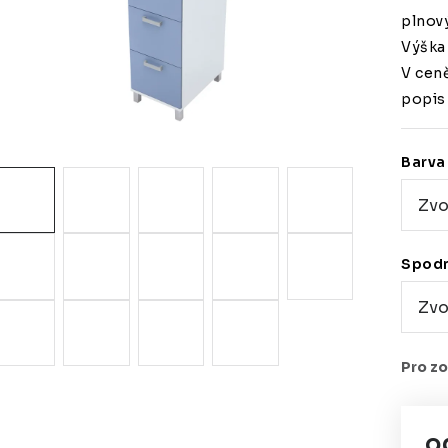
plnov
Výška 
V cen
popis
Barva 
Spodn
o