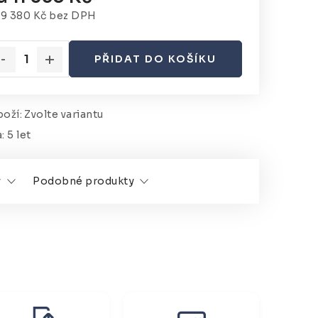
d
9 380 Kč
bez DPH
rná cena:
PŘIDAT DO KOŠÍKU
oží:
Zvolte variantu
a
:
5 let
y
Podobné produkty