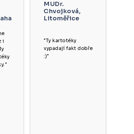
MUDr.
Chvojková,
raha
Litoměřice
ne
"Ty kartotéky
 i
vypadají fakt dobře
ly
:)"
téky
y."