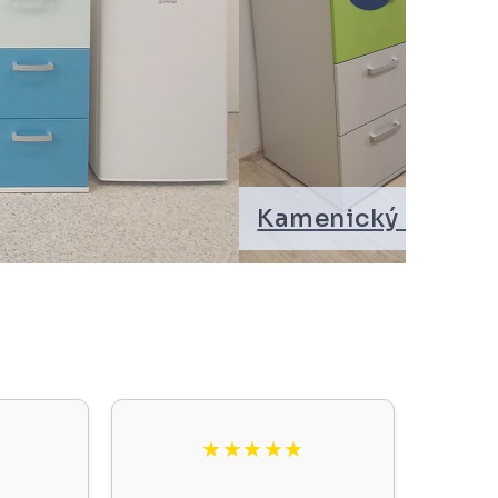
. Bauková
|
Bílovec »
★★★★★