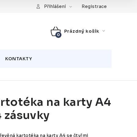
Registrace
Přihlášení
Prázdný košík
NÁKUPNÍ
KOŠÍK
KONTAKTY
rtotéka na karty A4
4 zásuvky
evěná kartotéka na karty A4 se čtyřmi