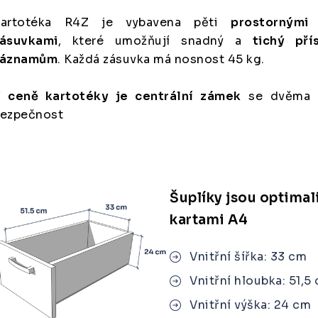
Kartotéka R4Z je vybavena pěti
prostornými
ásuvkami
, které umožňují snadný a
tichý př
záznamům
. Každá zásuvka má nosnost 45 kg.
 ceně kartotéky je centrální zámek
se dvěma k
ezpečnost
Šuplíky jsou optimal
kartami A4
Vnitřní šířka: 33 cm
Vnitřní hloubka: 51,5
Vnitřní výška: 24 cm