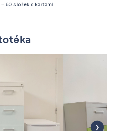
– 60 složek s kartami
totéka
❯