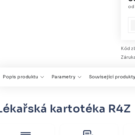
o
Mě
Kód zb
Záruk
Popis produktu
Parametry
Související produkt
Lékařská kartotéka R4Z