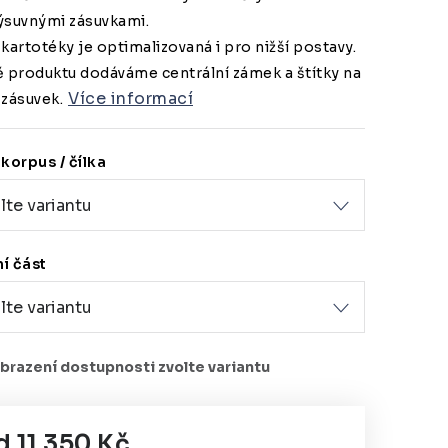
ýsuvnými zásuvkami.
kartotéky je optimalizovaná i pro nižší postavy.
ě produktu dodáváme centrální zámek a štítky na
Více informací
 zásuvek.
korpus / čílka
í část
d
11 350 Kč