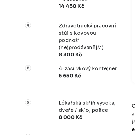
14 450 Kč
Zdravotnický pracovní
stůl s kovovou
podnoží
(nejprodávanější)
8 300 Kč
4-zásuvkový kontejner
5 650 Kč
Lékařská skříň vysoká,
C
dveře / sklo, police
a
8 000 Kč
j
e