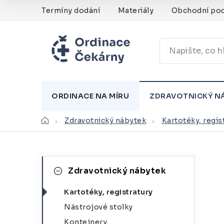
Přejít
Termíny dodání
Materiály
Obchodní po
na
obsah
ORDINACE NA MÍRU
ZDRAVOTNICKÝ N
Domů
Zdravotnický nábytek
Kartotéky, regis
P
K
Přeskočit
Zdravotnický nábytek
kategorie
a
o
Kartotéky, registratury
t
s
Nástrojové stolky
e
t
Kontejnery