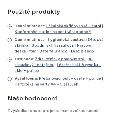
Použité produkty
Denní místnost:
Lékařská skříň vysoká – šatní
|
Konferenční stolek na centrální podnoži
Denní místnost - hygienická sestava:
Dřezová
skříňka
|
Spodní skříň zásuková
|
Pracovní
deska Titan
|
Baterie Blanco
|
Dřez Blanco
Ordinace:
Zdravotnický pracovní stůl
|
4-
zásuvkový kontejner
|
Lékařská skříň vysoká –
sklo + police
Vyšetřovna:
Přebalovací pult – dveře + police
|
Kartotéka na karty A4 – 5 zásuvek
Naše hodnocení
Z výsledku tohoto projektu máme velkou radost.