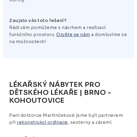
normy.
Zaujalo vás toto řešení?
Rádi vám pomůžeme s návrhem a realizací
funkčního prostoru.
Ozvěte se nám
a domluvíme se
na možnostech!
LÉKAŘSKÝ NÁBYTEK PRO
DĚTSKÉHO LÉKAŘE
| BRNO -
KOHOUTOVICE
Paní doktorce Martinčekové jsme byli partnerem
při
rekonstrukci ordinace
, sesterny a zázemí.