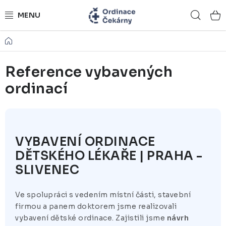
Přejít
Hled
na
obsah
Domů
ORDINACE NA MÍRU
Reference vybavených
ZDRAVOTNICKÝ NÁBYTEK
ordinací
LÉKAŘSKÉ VYBAVENÍ
REFERENCE
VYBAVENÍ ORDINACE
KONTAKTY
DĚTSKÉHO LÉKAŘE | PRAHA -
SLIVENEC
NÁSTROJOVÉ STOLKY
Ve spolupráci s vedením místní části, stavební
ŽIDLE A LAVICE
firmou a panem doktorem jsme realizovali
vybavení dětské ordinace. Zajistili jsme
návrh