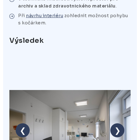
archiv a sklad zdravotnického materiálu
.
Při
návrhu interiéru
zohlednit možnost pohybu
s kočárkem.
Výsledek
❮
❯