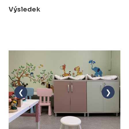
Výsledek
❮
❯