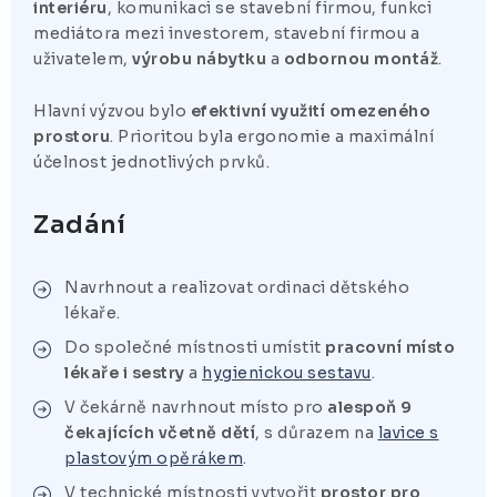
ZUBAŘSKÝ NÁBYTEK
interiéru
, komunikaci se stavební firmou, funkci
mediátora mezi investorem, stavební firmou a
ZDRAVOTNICKÁ LEHÁTKA
uživatelem,
výrobu nábytku
a
odbornou montáž
.
Hlavní výzvou bylo
efektivní využití omezeného
ZÁSTĚNY A PARAVÁNY
prostoru
. Prioritou byla ergonomie a maximální
účelnost jednotlivých prvků.
Termíny dodání
Materiály
Obchodní podmínky
Zadání
Navrhnout a realizovat ordinaci dětského
lékaře.
Do společné místnosti umístit
pracovní místo
lékaře i sestry
a
hygienickou sestavu
.
V čekárně navrhnout místo pro
alespoň 9
čekajících včetně dětí
, s důrazem na
lavice s
plastovým opěrákem
.
V technické místnosti vytvořit
prostor pro