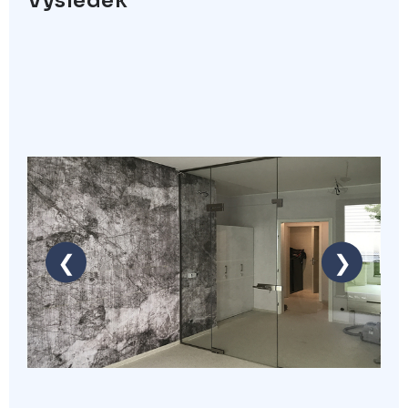
Výsledek
❮
❯