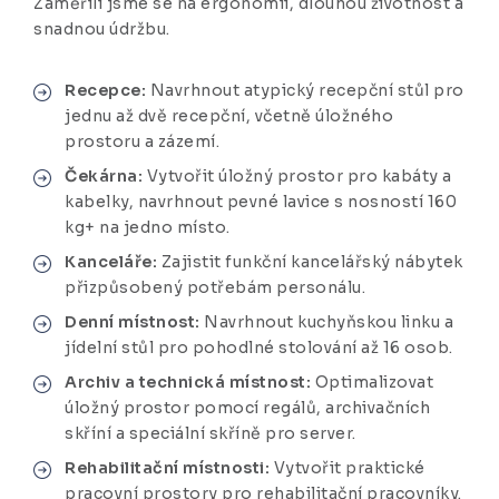
Zaměřili jsme se na ergonomii, dlouhou životnost a
snadnou údržbu.
Recepce:
Navrhnout atypický recepční stůl pro
jednu až dvě recepční, včetně úložného
prostoru a zázemí.
Čekárna:
Vytvořit úložný prostor pro kabáty a
kabelky, navrhnout pevné lavice s nosností 160
kg+ na jedno místo.
Kanceláře:
Zajistit funkční kancelářský nábytek
přizpůsobený potřebám personálu.
Denní místnost:
Navrhnout kuchyňskou linku a
jídelní stůl pro pohodlné stolování až 16 osob.
Archiv a technická místnost:
Optimalizovat
úložný prostor pomocí regálů, archivačních
skříní a speciální skříně pro server.
Rehabilitační místnosti:
Vytvořit praktické
pracovní prostory pro rehabilitační pracovníky.