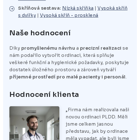
Skříňová sestava:
Nízká skříňka
|
Vysoká skříň
s dvířky
|
Vysoká skříň - prosklená
Naše hodnocení
Díky
promyšlenému návrhu
a
precizní realizaci
se
nám podařilo vytvořit ordinaci, která splňuje
veškeré funkční a hygienické požadavky, poskytuje
dostatek úložného prostoru a zároveň vytváří
příjemné prostředí pro malé pacienty i personál
.
Hodnocení klienta
„Firma nám realizovala naši
novou ordinaci PLDD. Měli
jsme celkem jasnou
představu, jak by ordinace
měla vypadat, ale byli jsme