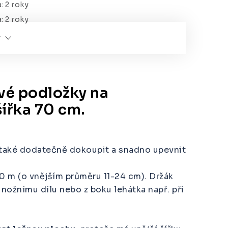
a
:
2 roky
a
:
2 roky
y
vé podložky na
šířka 70 cm.
 je také dodatečně dokoupit a snadno upevnit
00 m (o vnějším průměru 11-24 cm). Držák
 nožnímu dílu nebo z boku lehátka např. při