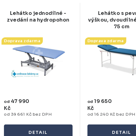
Lehátko jednodílné -
Lehátko s pe
zvedání na hydropohon
výškou, dvoudílné
75 cm
Doprava zdarma
Doprava zdarma
47 990
19 650
od
od
Kč
Kč
od 39 661 Kč bez DPH
od 16 240 Kč bez DPH