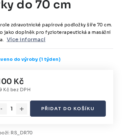
řky do 70 cm
role zdravotnické papírové podložky šíře 70 cm.
o jako doplněk pro fyzioterapeutická a masážní
Více informací
a.
aveno do výroby (1 týden)
 100 Kč
9 Kč bez DPH
rná cena:
PŘIDAT DO KOŠÍKU
oží:
RS_DR70