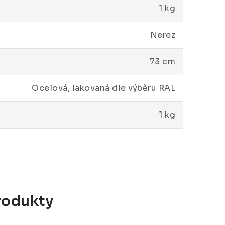
1 kg
Nerez
73 cm
Ocelová, lakovaná dle výběru RAL
1 kg
rodukty