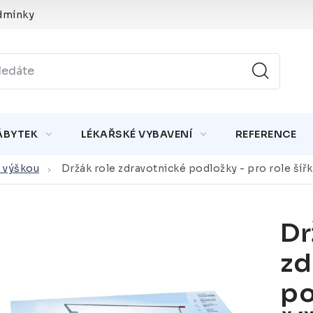
dmínky
ÁBYTEK
LÉKAŘSKÉ VYBAVENÍ
REFERENCE
 výškou
Držák role zdravotnické podložky - pro role šíř
Dr
zd
po