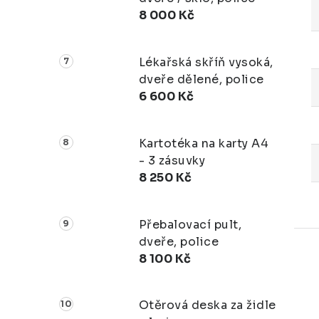
8 000 Kč
Lékařská skříň vysoká,
dveře dělené, police
6 600 Kč
Kartotéka na karty A4
- 3 zásuvky
8 250 Kč
Přebalovací pult,
dveře, police
8 100 Kč
Otěrová deska za židle