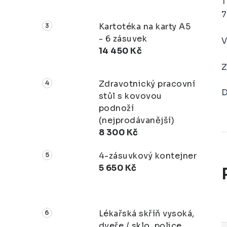
T
7
Kartotéka na karty A5
- 6 zásuvek
V
14 450 Kč
Z
Zdravotnický pracovní
D
stůl s kovovou
podnoží
(nejprodávanější)
8 300 Kč
4-zásuvkový kontejner
5 650 Kč
Lékařská skříň vysoká,
dveře / sklo, police