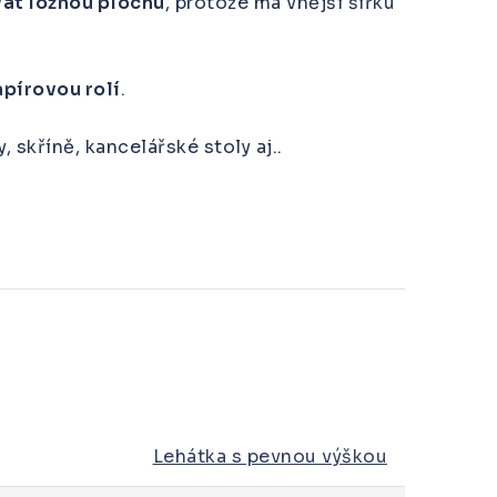
at ložnou plochu
, protože má vnější šířku
apírovou rolí
.
, skříně, kancelářské stoly aj..
Lehátka s pevnou výškou