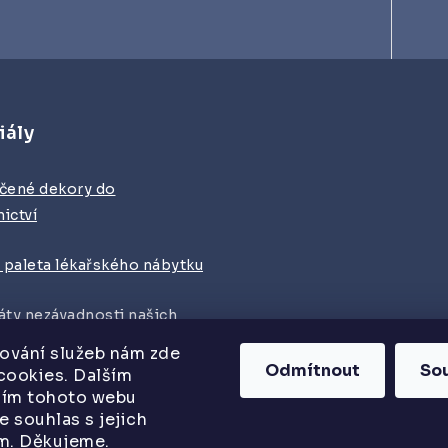
iály
čené dekory do
ictví
 paleta lékařského nábytku
káty nezávadnosti našich
lů
tování služeb nám zde
Odmítnout
So
cookies. Dalším
ním tohoto webu
e souhlas s jejich
m. Děkujeme.