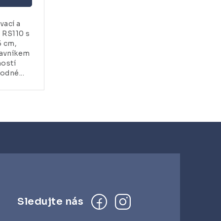
vací a
o RS110 s
5 cm,
lavníkem
ností
odné...