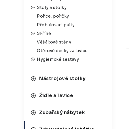
g
r
Stoly a stolky
o
Police, poličky
a
r
Přebalovací pulty
n
i
Skříně
e
n
Věšákové stěny
í
Otěrové desky za lavice
Hygienické sestavy
p
a
Nástrojové stolky
n
e
Židle a lavice
l
Zubařský nábytek