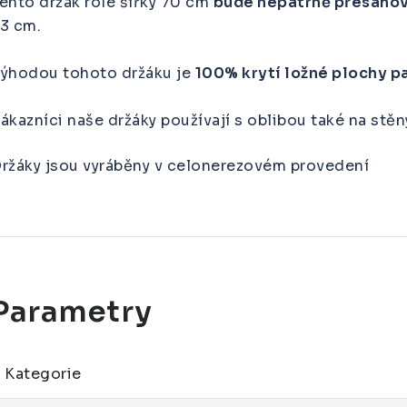
ento držák role šířky 70 cm
bude nepatrně přesahov
3 cm.
ýhodou tohoto držáku je
100% krytí ložné plochy p
ákazníci naše držáky používají s oblibou také na stěny
ržáky jsou vyráběny v celonerezovém provedení
Kategorie