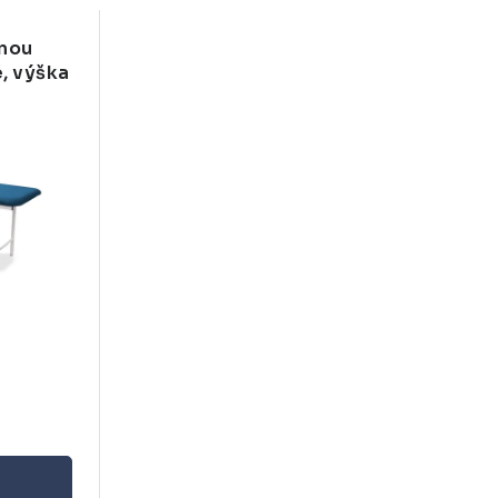
vnou
, výška