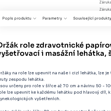
Záruk
Záruk
Popis produktu
Parametry
Související produkt
Držák role zdravotnické papíro
vyšetřovací i masážní lehátka, 
ržáky na role lze upevnit na naše i cizí lehátka, lze
ruty zespodu lehátka.
sou určeny pro role v šířce až 70 cm a návinu 50 - 1
ole lze upevnit ke každému lehátku pod hlavový díl, k
ynekologických vyšetřeních.