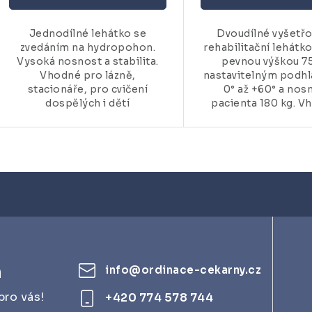
Jednodílné lehátko se
Dvoudílné vyšetřo
zvedáním na hydropohon.
rehabilitační lehátk
Vysoká nosnost a stabilita.
pevnou výškou 7
Vhodné pro lázně,
nastavitelným podh
stacionáře, pro cvičení
0° až +60° a nos
dospělých i dětí
pacienta 180 kg. Vh
m
info
@
ordinace-cekarny.cz
pro vás!
+420 774 578 744