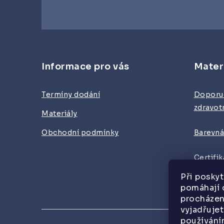
Z
á
Informace pro vás
Mater
p
a
Termíny dodání
Doporu
zdravotn
t
Materiály
í
Obchodní podmínky
Barevná
Certifi
materiá
Při posky
pomáhají 
procháze
vyjadřujet
používání