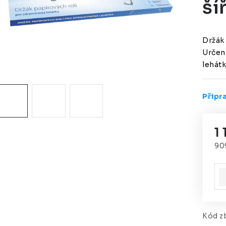
ší
Držák 
Určen
lehátk
Připr
1
90
Mě
Kód zb