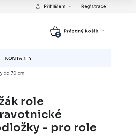
Registrace
Přihlášení
Prázdný košík
NÁKUPNÍ
KOŠÍK
KONTAKTY
ky do 70 cm
žák role
ravotnické
dložky - pro role