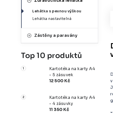
Zdravotnická lehátka
Lehátka s pevnou výškou
Lehátka nastavitelná
Zástěny a paravány
Top 10 produktů
Kartotéka na karty A4
D
- 5 zásuvek
12 500 Kč
v
J
r
Kartotéka na karty A4
g
- 4 zásuvky
11 350 Kč