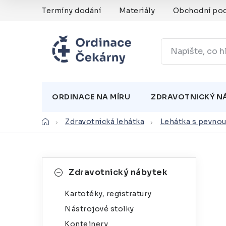
Přejít
Termíny dodání
Materiály
Obchodní po
na
obsah
ORDINACE NA MÍRU
ZDRAVOTNICKÝ N
Domů
Zdravotnická lehátka
Lehátka s pevnou
P
K
Přeskočit
Zdravotnický nábytek
kategorie
a
o
Kartotéky, registratury
t
s
Nástrojové stolky
e
t
Kontejnery