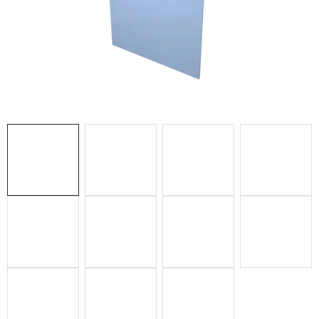
ZUBAŘSKÝ NÁBYTEK
ZDRAVOTNICKÁ LEHÁTKA
ZÁSTĚNY A PARAVÁNY
Termíny dodání
Materiály
Obchodní podmínky