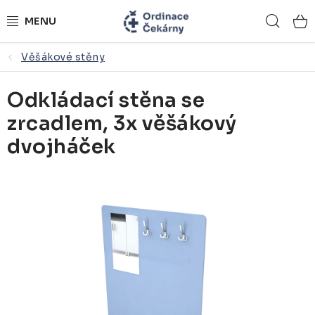
Přejít
Hled
na
obsah
Věšákové stěny
ORDINACE NA MÍRU
Odkládací stěna se
ZDRAVOTNICKÝ NÁBYTEK
zrcadlem, 3x věšákový
LÉKAŘSKÉ VYBAVENÍ
dvojháček
REFERENCE
KONTAKTY
NÁSTROJOVÉ STOLKY
ŽIDLE A LAVICE