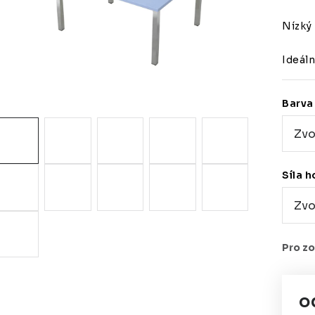
Nízký 
Ideáln
Barva
Síla h
o