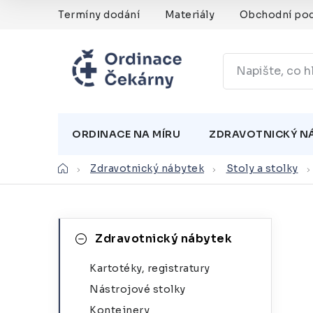
Přejít
Termíny dodání
Materiály
Obchodní po
na
obsah
ORDINACE NA MÍRU
ZDRAVOTNICKÝ N
Domů
Zdravotnický nábytek
Stoly a stolky
P
K
Přeskočit
Zdravotnický nábytek
kategorie
a
o
Kartotéky, registratury
t
s
Nástrojové stolky
e
t
Kontejnery