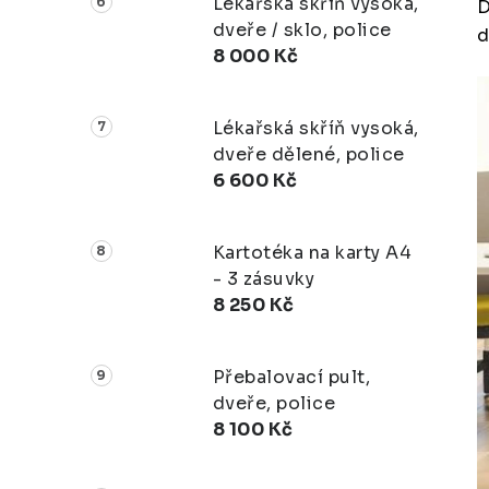
Lékařská skříň vysoká,
D
dveře / sklo, police
d
8 000 Kč
Lékařská skříň vysoká,
dveře dělené, police
6 600 Kč
Kartotéka na karty A4
- 3 zásuvky
8 250 Kč
Přebalovací pult,
dveře, police
8 100 Kč