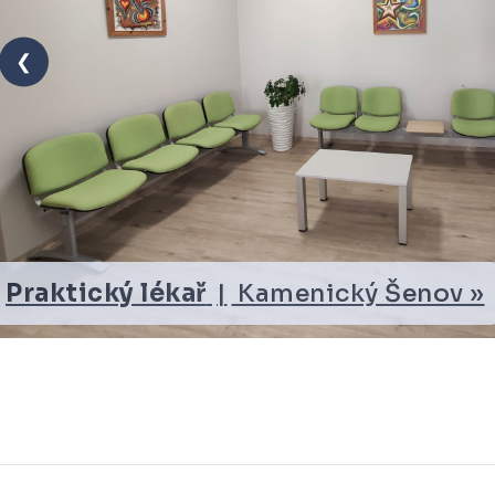
❮
Praktický lékař
|
Praha »