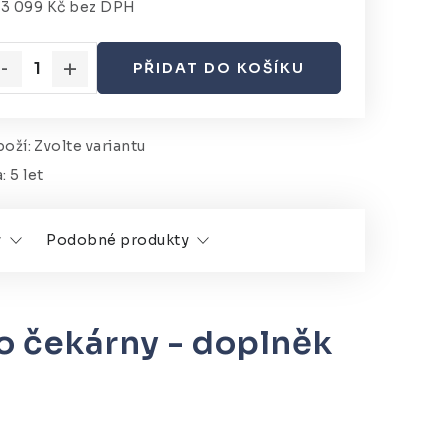
d
3 099 Kč
bez DPH
rná cena:
PŘIDAT DO KOŠÍKU
oží:
Zvolte variantu
a
:
5 let
y
Podobné produkty
o čekárny - doplněk