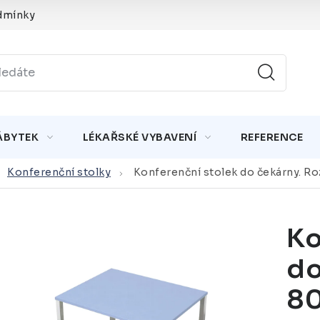
dmínky
ÁBYTEK
LÉKAŘSKÉ VYBAVENÍ
REFERENCE
Konferenční stolky
Konferenční stolek do čekárny. R
Ko
do
80