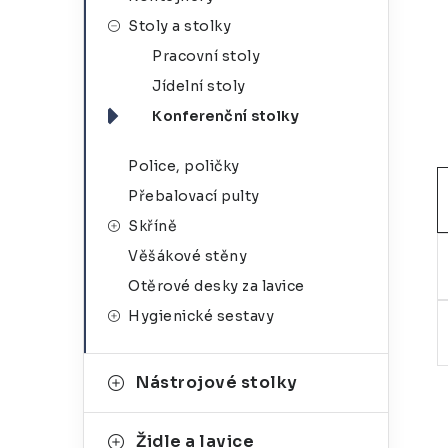
g
r
Stoly a stolky
o
Pracovní stoly
a
r
Jídelní stoly
n
i
Konferenční stolky
e
n
Police, poličky
í
Přebalovací pulty
p
Skříně
a
Věšákové stěny
Otěrové desky za lavice
n
Hygienické sestavy
e
l
Nástrojové stolky
Židle a lavice