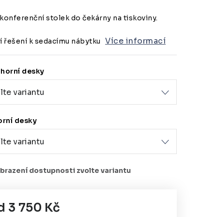
konferenční stolek do čekárny na tiskoviny.
Více informací
í řešení k sedacímu nábytku
 horní desky
orní desky
d
3 750 Kč