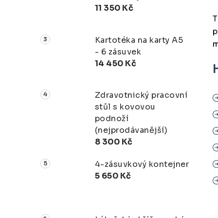
11 350 Kč
T
p
Kartotéka na karty A5
m
- 6 zásuvek
14 450 Kč
Zdravotnický pracovní
stůl s kovovou
podnoží
(nejprodávanější)
8 300 Kč
4-zásuvkový kontejner
5 650 Kč