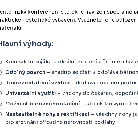
ento nízký konferenční stolek je navržen speciálně p
raktické i estetické vybavení. Využijete jej k odložen
ateriálů.
Hlavní výhody:
Kompaktní výška
– ideální pro umístění mezi
lavi
Odolný povrch
– snadno se čistí a odolává běžné
Reprezentativní vzhled
– dodává prostoru profesi
Univerzální využití
– vhodný do čekáren, odpočink
Možnost barevného sladění
– stolek lze vyrobit 
Nastavitelné nohy s rektifikací
– všechny nohy js
pro srovnání případné nerovnosti podlahy