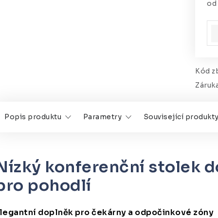
o
Mě
Kód zb
Záruk
Popis produktu
Parametry
Související produkt
Nízký konferenční stolek d
pro pohodlí
legantní doplněk pro čekárny a odpočinkové zóny