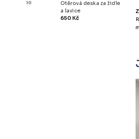
Otěrová deska za židle
a lavice
Z
650 Kč
R
m