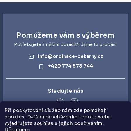
á
d
a
c
Pomůžeme vám s výběrem
í
p
Potřebujete s něčím poradit? Jsme tu pro vás!
r
info
@
ordinace-cekarny.cz
v
+420 774 578 744
k
y
v
ý
p
i
Při poskytování služeb nám zde pomáhají
s
cookies. Dalším procházením tohoto webu
Z
u
vyjadřujete souhlas s jejich používáním.
á
Děkujeme.