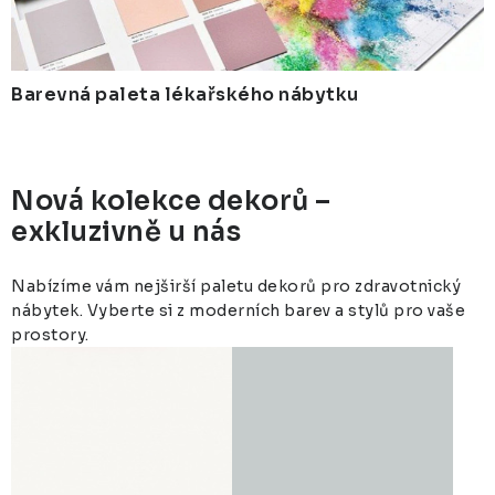
ZUBAŘSKÝ NÁBYTEK
ů
ZDRAVOTNICKÁ LEHÁTKA
Barevná paleta lékařského nábytku
ZÁSTĚNY A PARAVÁNY
Termíny dodání
Materiály
Obchodní podmínky
Nová kolekce dekorů –
exkluzivně u nás
Nabízíme vám nejširší paletu dekorů pro zdravotnický
nábytek. Vyberte si z moderních barev a stylů pro vaše
prostory.