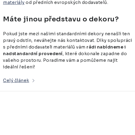
materiály
od předních evropských dodavatelů.
Máte jinou představu o dekoru?
Pokud jste mezi našimi standardními dekory nenašli ten
pravý odstín, neváhejte nás kontaktovat. Díky spolupráci
s předními dodavateli materiálů vám
rádi nabídneme i
nadstandardní provedení
, které dokonale zapadne do
vašeho prostoru. Poradíme vám a pomůžeme najít
ideální řešení!
Celý článek
O
v
l