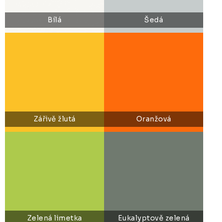
Bílá
Šedá
Zářivě žlutá
Oranžová
Zelená limetka
Eukalyptově zelená