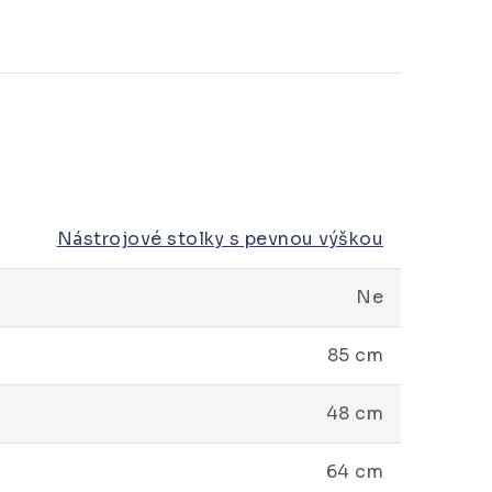
Nástrojové stolky s pevnou výškou
Ne
85 cm
48 cm
64 cm