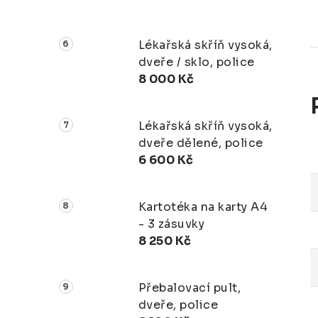
Lékařská skříň vysoká,
dveře / sklo, police
8 000 Kč
Lékařská skříň vysoká,
dveře dělené, police
6 600 Kč
Kartotéka na karty A4
- 3 zásuvky
8 250 Kč
Přebalovací pult,
dveře, police