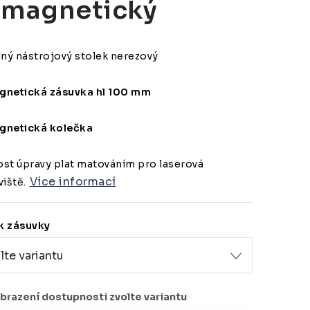
magnetický
dný nástrojový stolek nerezový
netická zásuvka hl 100 mm
netická kolečka
st úpravy plat matováním pro laserová
Více informací
iště.
 zásuvky