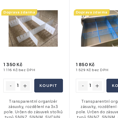
Doprava zdarma
Doprava zdarma
1 350 Kč
1 850 Kč
1 116 Kč bez DPH
1 529 Kč bez DPH
Transparentní organizér
Transparentní org
zásuvky, rozdělení na 3x3
zásuvky, rozdělení
pole. Určen do zásuvek stolků
pole. Určen do zásuv
typů SNNZ, SNNM, SVCHN,
typů SNNZ, SNNM,