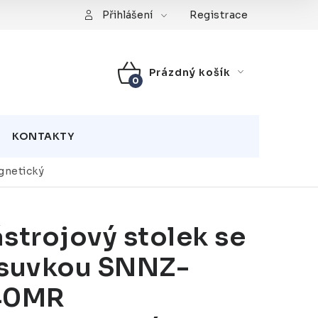
Registrace
Přihlášení
Prázdný košík
NÁKUPNÍ
KOŠÍK
KONTAKTY
gnetický
strojový stolek se
suvkou SNNZ-
40MR