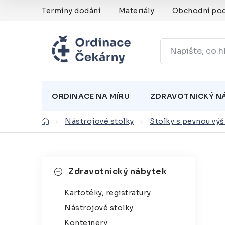
Přejít
Termíny dodání
Materiály
Obchodní po
na
obsah
ORDINACE NA MÍRU
ZDRAVOTNICKÝ N
Domů
Nástrojové stolky
Stolky s pevnou vý
P
K
Přeskočit
Zdravotnický nábytek
kategorie
a
o
Kartotéky, registratury
t
s
Nástrojové stolky
e
t
Kontejnery