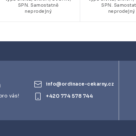
SPN. Samostatně
SPN. Samosta
neprodejný
neprodejný
m
info
@
ordinace-cekarny.cz
pro vás!
+420 774 578 744