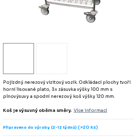
ZUBAŘSKÝ NÁBYTEK
ZDRAVOTNICKÁ LEHÁTKA
ZÁSTĚNY A PARAVÁNY
Termíny dodání
Materiály
Obchodní podmínky
Pojízdný nerezový vizitový vozík. Odkládací plochy tvoří
horní lisované plato, 3x zásuvka výšky 100 mm s
plnovýsuvy a spodní nerezový koš výšky 120 mm.
Koš je výsuvný oběma směry.
Více informací
(>20 ks)
Připraveno do výroby (2-12 týdnů)