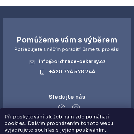
Pomůžeme vám s výběrem
Potřebujete s něčím poradit? Jsme tu pro vás!
info
@
ordinace-cekarny.cz
+420 774 578 744
Při poskytování služeb nám zde pomáhají
cookies. Dalším procházením tohoto webu
Z
vyjadřujete souhlas s jejich používáním.
á