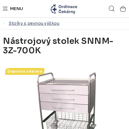
Přejít
Hled
na
obsah
Stolky s pevnou výškou
ORDINACE NA MÍRU
Nástrojový stolek SNNM-
ZDRAVOTNICKÝ NÁBYTEK
3Z-700K
LÉKAŘSKÉ VYBAVENÍ
REFERENCE
Doprava zdarma
KONTAKTY
NÁSTROJOVÉ STOLKY
ŽIDLE A LAVICE