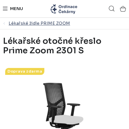
Přejít
Hled
na
obsah
Lékařské židle PRIME ZOOM
ORDINACE NA MÍRU
Lékařské otočné křeslo
ZDRAVOTNICKÝ NÁBYTEK
Prime Zoom 2301 S
LÉKAŘSKÉ VYBAVENÍ
REFERENCE
Doprava zdarma
KONTAKTY
NÁSTROJOVÉ STOLKY
ŽIDLE A LAVICE