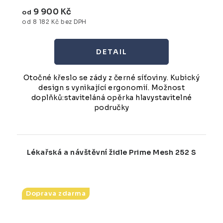
9 900 Kč
od
od 8 182 Kč bez DPH
Otočné křeslo se zády z černé síťoviny. Kubický
design s vynikající ergonomií. Možnost
doplňků:staviteláná opěrka hlavystavitelné
područky
Lékařská a návštěvní židle Prime Mesh 252 S
Doprava zdarma