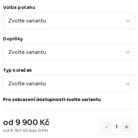
Volba potahu
Doplňky
Typ koleček
od
9 900 Kč
od
8 182 Kč
bez DPH
Měrná cena: