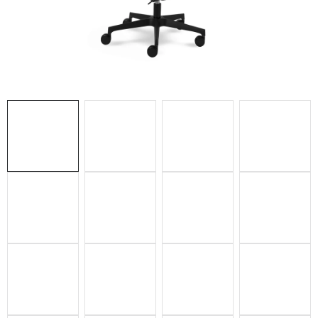
ZUBAŘSKÝ NÁBYTEK
ZDRAVOTNICKÁ LEHÁTKA
ZÁSTĚNY A PARAVÁNY
Termíny dodání
Materiály
Obchodní podmínky