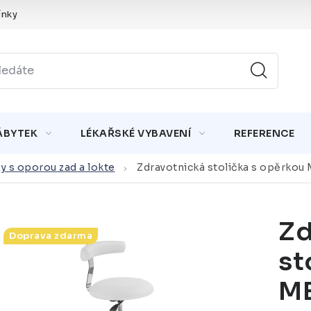
nky
ÁBYTEK
LÉKAŘSKÉ VYBAVENÍ
REFERENCE
y s oporou zad a lokte
Zdravotnická stolička s opěrkou
Zd
Doprava zdarma
st
ME