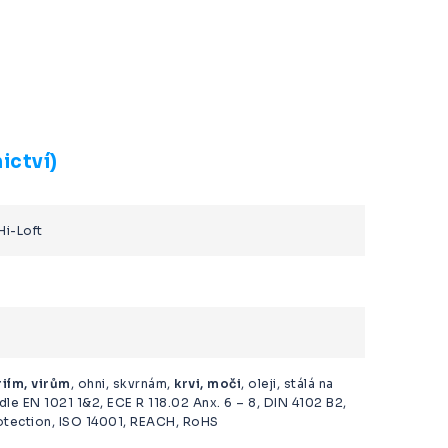
ictví)
Hi-Loft
iím, virům
, ohni, skvrnám,
krvi, moči
, oleji, stálá na
 dle EN 1021 1&2, ECE R 118.02 Anx. 6 – 8, DIN 4102 B2,
tection, ISO 14001, REACH, RoHS