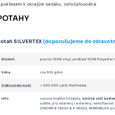
 poklesem k okrajům sedáku, celočalouněná.
POTAHY
Potah SILVERTEX
(doporučujeme do zdravotn
Složení:
povrch 100% Vinyl, podklad 100% Polyester 
Váha:
cca 935 g/bm
Oděruvzdornost
:
> 300.000 cyklů Martindale
Info:
vysoce kvalitní koženka,
odolná vůči bakter
světle, pro interiéry i exteriéry, nehořlavost
ÖNORM B 3825/I & A 3800/I, PERMABLOK pro