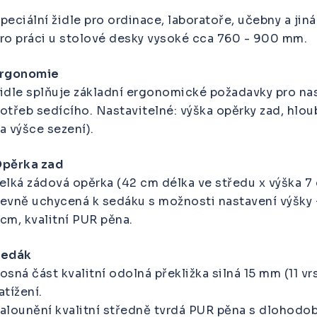
peciální židle pro ordinace, laboratoře, učebny a ji
ro práci u stolové desky vysoké cca 760 - 900 mm.
rgonomie
idle splňuje základní ergonomické požadavky pro nas
otřeb sedícího. Nastavitelné: výška opěrky zad, hlou
a výšce sezení).
pěrka zad
elká zádová opěrka (42 cm délka ve středu x výška 7
evně uchycená k sedáku s možnosti nastavení výšky 
cm, kvalitní PUR pěna.
Sedák
osná část kvalitní odolná překližka silná 15 mm (11 
atížení.
alounění kvalitní středně tvrdá PUR pěna s dlohodob