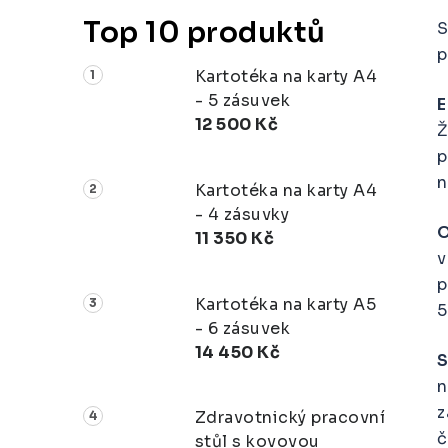
Top 10 produktů
S
p
Kartotéka na karty A4
- 5 zásuvek
E
12 500 Kč
Ž
p
n
Kartotéka na karty A4
- 4 zásuvky
O
11 350 Kč
v
p
Kartotéka na karty A5
5
- 6 zásuvek
14 450 Kč
n
z
Zdravotnický pracovní
č
stůl s kovovou