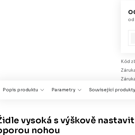
o
o
Mě
Kód zb
Záruk
Záruk
Popis produktu
Parametry
Související produkt
Židle vysoká s výškově nastavi
oporou nohou