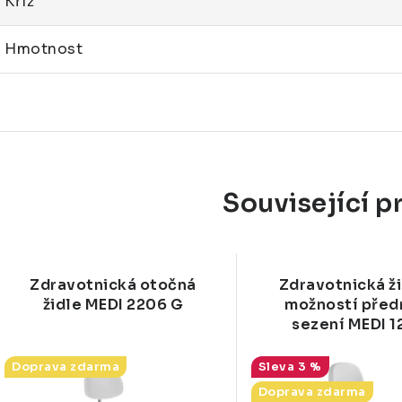
Kříž
Hmotnost
Související p
Zdravotnická otočná
Zdravotnická ži
židle MEDI 2206 G
možností před
sezení MEDI 1
Doprava zdarma
3 %
Doprava zdarma