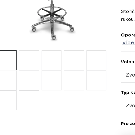
Stolič
rukou.
Opora
Více
Volba
Typ k