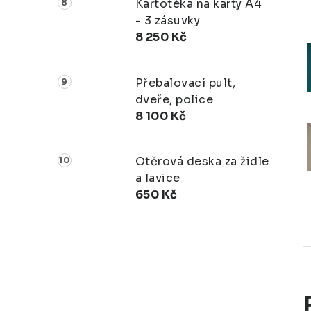
Kartotéka na karty A4
- 3 zásuvky
8 250 Kč
Přebalovací pult,
dveře, police
8 100 Kč
Otěrová deska za židle
a lavice
650 Kč