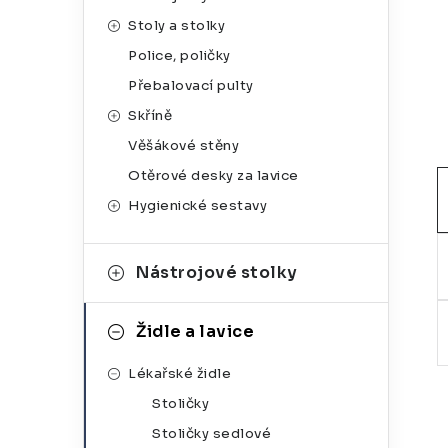
g
r
Stoly a stolky
o
Police, poličky
a
r
Přebalovací pulty
n
i
Skříně
e
n
Věšákové stěny
í
Otěrové desky za lavice
Hygienické sestavy
p
a
Nástrojové stolky
n
e
Židle a lavice
l
Lékařské židle
Stoličky
Stoličky sedlové