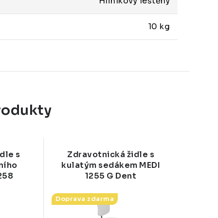
Hliníkový leštěný
10 kg
rodukty
dle s
Zdravotnická židle s
ního
kulatým sedákem MEDI
258
1255 G Dent
Doprava zdarma