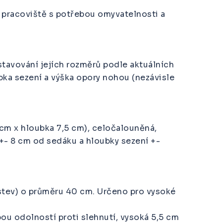
ná pracoviště s potřebou omyvatelnosti a
tavování jejích rozměrů podle aktuálních
bka sezení a výška opory nohou (nezávisle
 cm x hloubka 7,5 cm), celočalouněná,
+- 8 cm od sedáku a hloubky sezení +-
vrstev) o průměru 40 cm. Určeno pro vysoké
ou odolností proti slehnutí, vysoká 5,5 cm