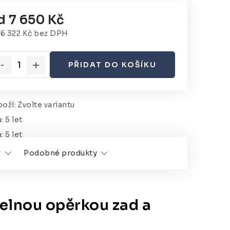
d
7 650 Kč
d
6 322 Kč
bez DPH
rná cena:
PŘIDAT DO KOŠÍKU
oží:
Zvolte variantu
a
:
5 let
a
:
5 let
y
Podobné produkty
telnou opěrkou zad a