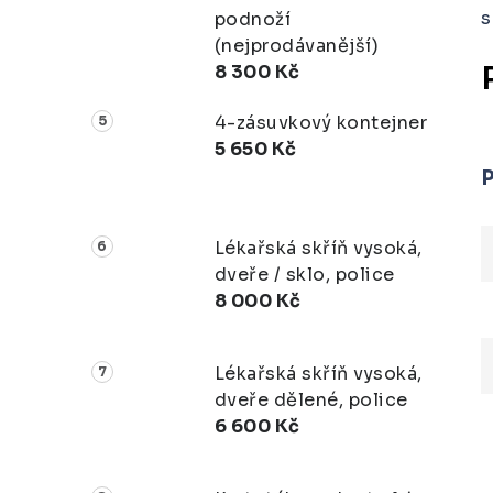
s
podnoží
(nejprodávanější)
8 300 Kč
4-zásuvkový kontejner
5 650 Kč
Lékařská skříň vysoká,
dveře / sklo, police
8 000 Kč
Lékařská skříň vysoká,
dveře dělené, police
6 600 Kč