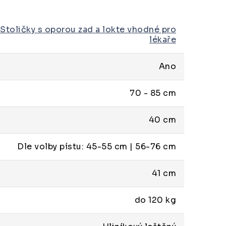
Stoličky s oporou zad a lokte vhodné pro
lékaře
Ano
70 - 85 cm
40 cm
Dle volby pístu: 45-55 cm | 56-76 cm
41 cm
do 120 kg