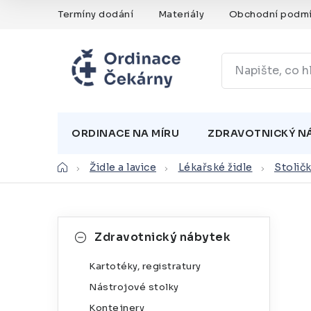
Přejít
Termíny dodání
Materiály
Obchodní podmí
na
obsah
ORDINACE NA MÍRU
ZDRAVOTNICKÝ N
Domů
Židle a lavice
Lékařské židle
Stoličk
P
K
Přeskočit
Zdravotnický nábytek
kategorie
a
o
Kartotéky, registratury
t
s
Nástrojové stolky
e
t
Kontejnery