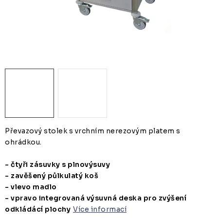
ZUBAŘSKÝ NÁBYTEK
ZDRAVOTNICKÁ LEHÁTKA
ZÁSTĚNY A PARAVÁNY
Termíny dodání
Materiály
Obchodní podmínky
Převazový stolek s vrchním nerezovým platem s
ohrádkou.
- čtyři zásuvky s plnovýsuvy
- zavěšený půlkulatý koš
- vlevo madlo
- vpravo integrovaná výsuvná deska pro zvýšení
odkládácí plochy
Více informací