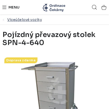
Přejít
Hled
na
obsah
Víceúčelové vozíky
ORDINACE NA MÍRU
Pojízdný převazový stolek
ZDRAVOTNICKÝ NÁBYTEK
SPN-4-640
LÉKAŘSKÉ VYBAVENÍ
REFERENCE
Doprava zdarma
KONTAKTY
NÁSTROJOVÉ STOLKY
ŽIDLE A LAVICE