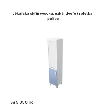
Lékařská skříň vysoká, úzká, dveře / roletka,
police
5 850 Kč
od