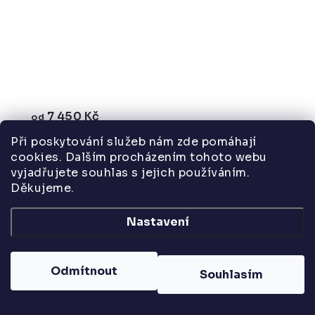
7 450 Kč
od
od 6 157 Kč bez DPH
Při poskytování služeb nám zde pomáhají
cookies. Dalším procházením tohoto webu
vyjadřujete souhlas s jejich používáním.
Děkujeme.
Hluboká šatní skříň do ordinace, vysoká s šatní
Nastavení
tyčí na pověšení ramínek.Hloubka 60 cm.
Odmítnout
Souhlasím
Lékařská skříň vysoká, úzká, dveře / sklo,
police