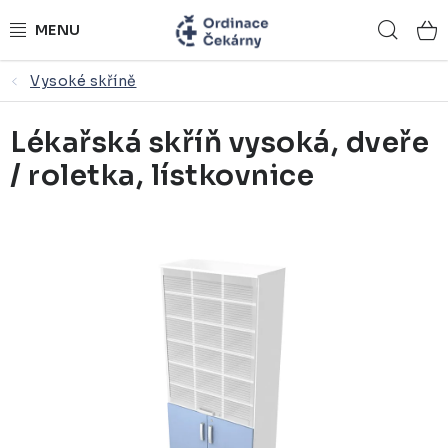
Přejít
Hled
na
obsah
Vysoké skříně
ORDINACE NA MÍRU
Lékařská skříň vysoká, dveře
ZDRAVOTNICKÝ NÁBYTEK
/ roletka, lístkovnice
LÉKAŘSKÉ VYBAVENÍ
REFERENCE
KONTAKTY
NÁSTROJOVÉ STOLKY
ŽIDLE A LAVICE