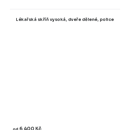
Lékařská skříň vysoká, dveře dělené, police
6 400 Kč
od