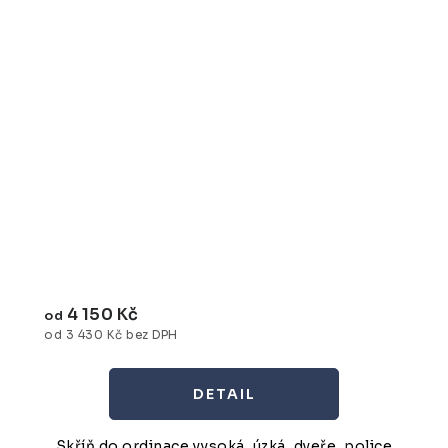
4 150 Kč
od
od 3 430 Kč bez DPH
Skříň do ordinace vysoká, úzká, dveře, police