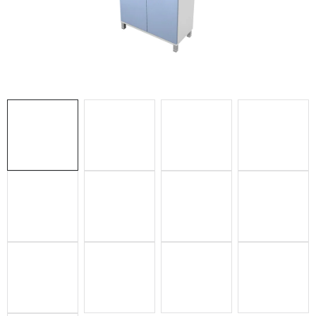
ZUBAŘSKÝ NÁBYTEK
ZDRAVOTNICKÁ LEHÁTKA
ZÁSTĚNY A PARAVÁNY
Termíny dodání
Materiály
Obchodní podmínky