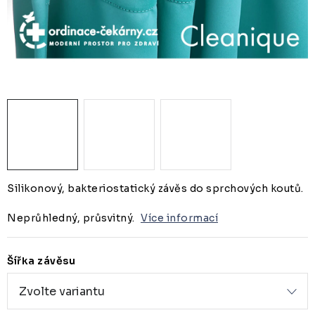
ZUBAŘSKÝ NÁBYTEK
ZDRAVOTNICKÁ LEHÁTKA
ZÁSTĚNY A PARAVÁNY
Termíny dodání
Materiály
Obchodní podmínky
Silikonový, bakteriostatický závěs do sprchových koutů.
Neprůhledný, průsvitný.
Více informací
Šířka závěsu