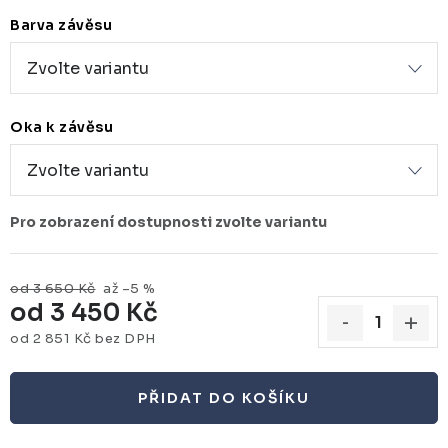
Barva závěsu
Oka k závěsu
od 3 650 Kč
až –5 %
od
3 450 Kč
od
2 851 Kč
bez DPH
Měrná cena:
PŘIDAT DO KOŠÍKU