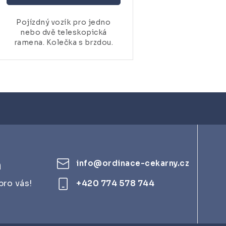
Pojízdný vozík pro jedno
nebo dvě teleskopická
ramena. Kolečka s brzdou.
m
info
@
ordinace-cekarny.cz
pro vás!
+420 774 578 744