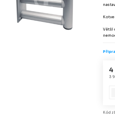
nastav
Kotven
Větší 
nemoc
Připr
4
3 
Mě
Kód zb