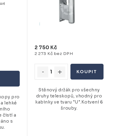
2 750 Kč
2 273 Kč bez DPH
Stěnový držák pro všechny
druhy teleskopů, vhodný pro
skopy pro
kabinky ve tvaru "U".Kotvení 6
 a lehké
šrouby.
tního
 čistí a
váno s
su.