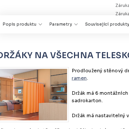
Záruk
Záruk
Popis produktu
Parametry
Související produkt
DRŽÁKY NA VŠECHNA TELES
Prodloužený stěnový d
ramen
.
Držák má 6 montážních 
sadrokarton.
Držák má nastavitelný v