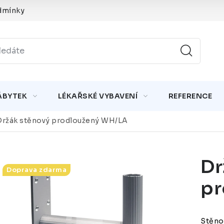
dmínky
ÁBYTEK
LÉKAŘSKÉ VYBAVENÍ
REFERENCE
Držák stěnový prodloužený WH/LA
Dr
Doprava zdarma
pr
Stěno