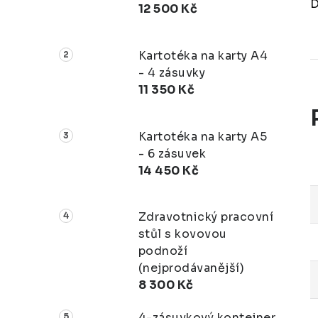
D
12 500 Kč
Kartotéka na karty A4
- 4 zásuvky
11 350 Kč
Kartotéka na karty A5
- 6 zásuvek
14 450 Kč
Zdravotnický pracovní
stůl s kovovou
podnoží
(nejprodávanější)
8 300 Kč
4-zásuvkový kontejner