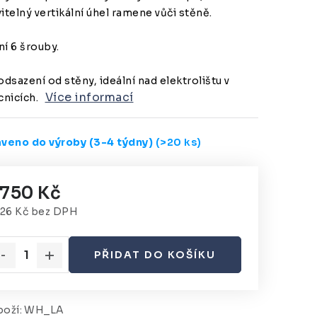
itelný vertikální úhel ramene vůči stěně.
í 6 šrouby.
odsazení od stěny, ideální nad elektrolištu v
Více informací
nicích.
aveno do výroby (3-4 týdny)
(>20 ks)
 750 Kč
926 Kč bez DPH
rná cena:
PŘIDAT DO KOŠÍKU
oží:
WH_LA