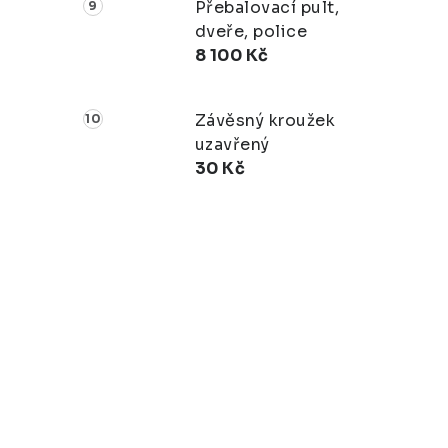
Přebalovací pult,
dveře, police
8 100 Kč
Závěsný kroužek
uzavřený
30 Kč