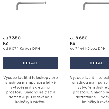
7 350
8 650
od
od
Kč
Kč
od 6 074 Kč bez DPH
od 7 149 Kč bez DPH
Vysoce kvalitní teleskopy pro
Vysoce kvalitní tele
snadnou manipulaci a lehké
snadnou manipulaci
vytvoření diskrétního
vytvoření diskré
prostoru. Snadno se čistí a
prostoru. Snadno se
dezinfikuje. Dodáváno s
dezinfikuje. Dodá
kolečky k závěsu.
kolečky k závě