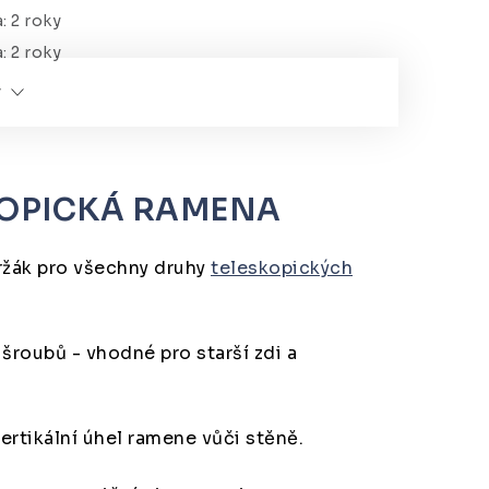
a
:
2 roky
a
:
2 roky
y
KOPICKÁ RAMENA
ržák pro všechny druhy
teleskopických
šroubů - vhodné pro starší zdi a
ertikální úhel ramene vůči stěně.