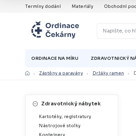
Přejít
Termíny dodání
Materiály
Obchodní po
na
obsah
ORDINACE NA MÍRU
ZDRAVOTNICKÝ N
Domů
Zástěny a paravány
Držáky ramen
P
K
Přeskočit
Zdravotnický nábytek
kategorie
a
o
Kartotéky, registratury
t
s
Nástrojové stolky
e
t
Kontejnery