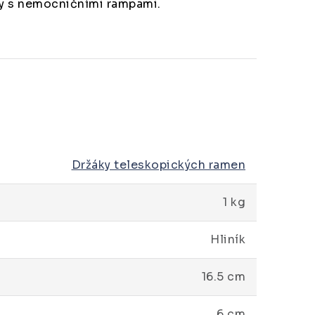
ny s nemocničními rampami.
Držáky teleskopických ramen
1 kg
Hliník
16.5 cm
6 cm