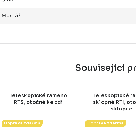
Montáž
Související p
Teleskopické rameno
Teleskopické r
RTS, otočné ke zdi
sklopné RTI, ot
sklopné
Doprava zdarma
Doprava zdarma