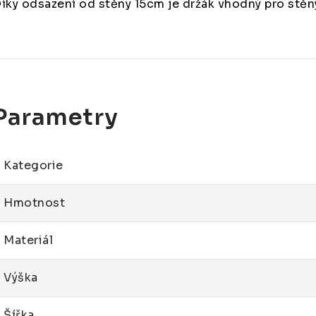
íky odsazení od stěny 15cm je držák vhodný pro stě
Kategorie
Hmotnost
Materiál
Výška
Šířka