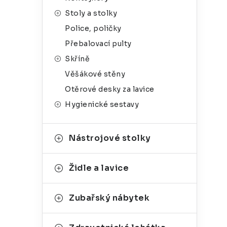
g
r
Stoly a stolky
o
Police, poličky
a
r
Přebalovací pulty
n
i
Skříně
e
n
Věšákové stěny
í
Otěrové desky za lavice
Hygienické sestavy
p
a
Nástrojové stolky
n
e
Židle a lavice
l
Zubařský nábytek