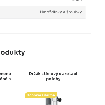
Hmoždinky a šroubky
rodukty
ameno
Držák stěnový s aretací
očné a
polohy
Doprava zdarma