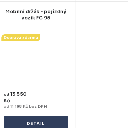
Mobilní držák - pojízdný
vozík FG 95
Doprava zdarma
13 550
od
Kč
od 11 198 Kč bez DPH