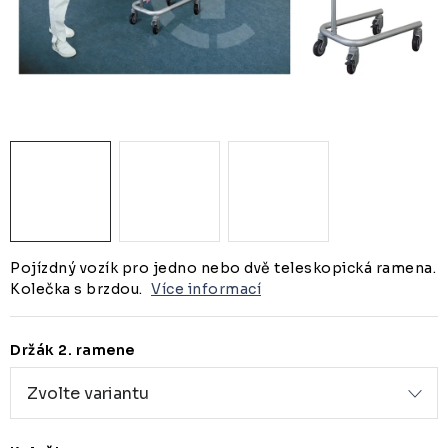
ZUBAŘSKÝ NÁBYTEK
ZDRAVOTNICKÁ LEHÁTKA
ZÁSTĚNY A PARAVÁNY
Termíny dodání
Materiály
Obchodní podmínky
Pojízdný vozík pro jedno nebo dvě teleskopická ramena.
Kolečka s brzdou.
Více informací
Držák 2. ramene