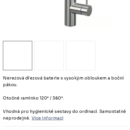
ZUBAŘSKÝ NÁBYTEK
ZDRAVOTNICKÁ LEHÁTKA
ZÁSTĚNY A PARAVÁNY
Termíny dodání
Materiály
Obchodní podmínky
Nerezová dřezová baterie s vysokým obloukem a boční
pákou.
Otočné ramínko 120° / 360°.
Vhodná pro hygienické sestavy do ordinací. Samostatně
neprodejné.
Více informací