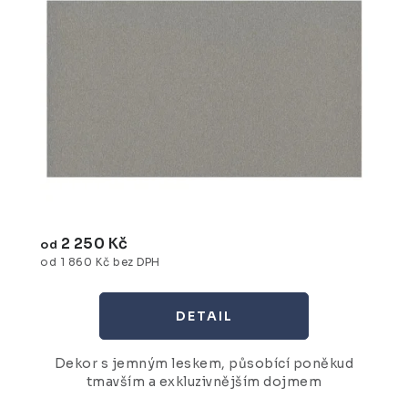
2 250 Kč
od
od 1 860 Kč bez DPH
Dekor s jemným leskem, působící poněkud
tmavším a exkluzivnějším dojmem