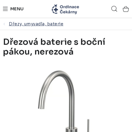
Přejít
Hled
na
obsah
Dřezy, umyvadla, baterie
ORDINACE NA MÍRU
Dřezová baterie s boční
ZDRAVOTNICKÝ NÁBYTEK
pákou, nerezová
LÉKAŘSKÉ VYBAVENÍ
REFERENCE
KONTAKTY
NÁSTROJOVÉ STOLKY
ŽIDLE A LAVICE