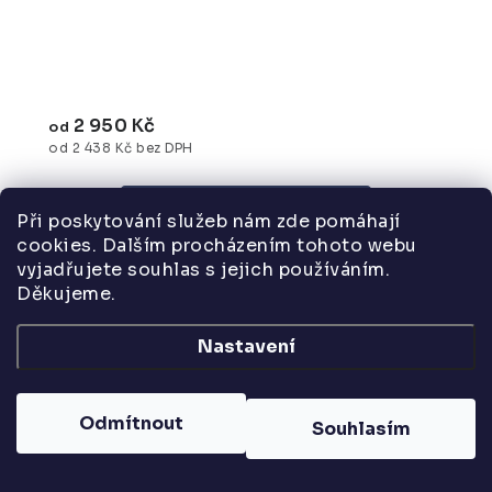
2 950 Kč
od
od 2 438 Kč bez DPH
Při poskytování služeb nám zde pomáhají
cookies. Dalším procházením tohoto webu
vyjadřujete souhlas s jejich používáním.
Nerezový dřez s malým okapem.Rozměr 60.5 x
Děkujeme.
50 cmSamostatně neprodejné.
Nastavení
Keramické umyvadlo 50 x 40 cm s otvorem
pro baterii.
Odmítnout
Souhlasím