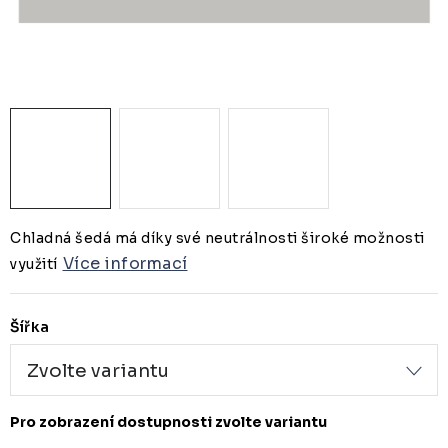
ZUBAŘSKÝ NÁBYTEK
ZDRAVOTNICKÁ LEHÁTKA
ZÁSTĚNY A PARAVÁNY
Termíny dodání
Materiály
Obchodní podmínky
Chladná šedá má díky své neutrálnosti široké možnosti
Více informací
využití
Šířka