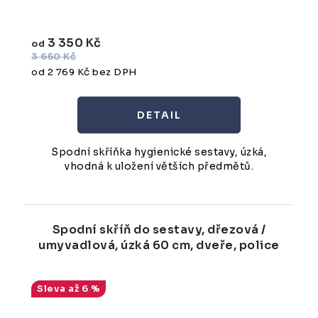
3 350 Kč
od
3 650 Kč
od 2 769 Kč bez DPH
Spodní skříňka hygienické sestavy, úzká,
vhodná k uložení větších předmětů.
Spodní skříň do sestavy, dřezová /
umyvadlová, úzká 60 cm, dveře, police
až 6 %