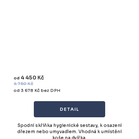
4 450 Kč
od
4 750 Kč
od 3 678 Kč bez DPH
Spodní skříňka hygienické sestavy, k osazení
dřezem nebo umyvadlem. Vhodná k umístění
koše na dvířka.