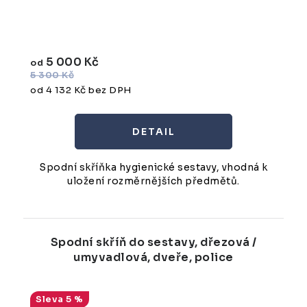
5 000 Kč
od
5 300 Kč
od 4 132 Kč bez DPH
Spodní skříňka hygienické sestavy, vhodná k
uložení rozměrnějších předmětů.
Spodní skříň do sestavy, dřezová /
umyvadlová, dveře, police
5 %