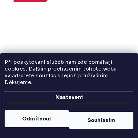
Při poskytování služeb nám zde pomáhají
cookies. Dalším procházením tohoto webu
vyjadřujete souhlas s jejich používáním.
Děkujeme.
6 550 Kč
od
7 250 Kč
Nastavení
od 5 413 Kč bez DPH
Odmítnout
Souhlasím
Odlehčený design, samonosná rámová podnož