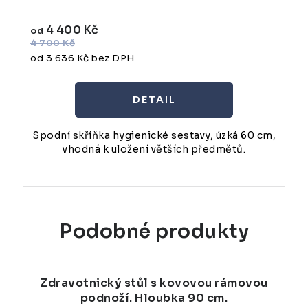
4 400 Kč
od
4 700 Kč
od 3 636 Kč bez DPH
Spodní skříňka hygienické sestavy, úzká 60 cm,
vhodná k uložení větších předmětů.
Podobné produkty
Zdravotnický stůl s kovovou rámovou
podnoží. Hloubka 90 cm.