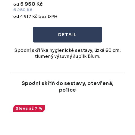
5 950 Kč
od
6 250 Kč
od 4 917 Kč bez DPH
Spodní skříňka hygienické sestavy, úzká 60 cm,
tlumený výsuvný šuplík Blum.
Spodní skříň do sestavy, otevřená,
police
až 7 %