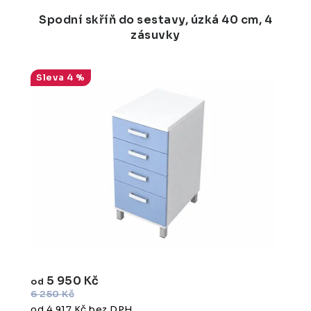
Spodní skříň do sestavy, úzká 40 cm, 4
zásuvky
4 %
5 950 Kč
od
6 250 Kč
od 4 917 Kč bez DPH