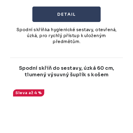
Spodní skříňka hygienické sestavy, otevřená,
úzká, pro rychlý přístup k uloženým
předmětům.
Spodní skříň do sestavy, úzká 60 cm,
tlumený výsuvný šuplík s košem
až 4 %