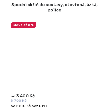
Spodní skříň do sestavy, otevřená, úzká,
police
až 8 %
3 400 Kč
od
3 700 Kč
od 2 810 Kč bez DPH