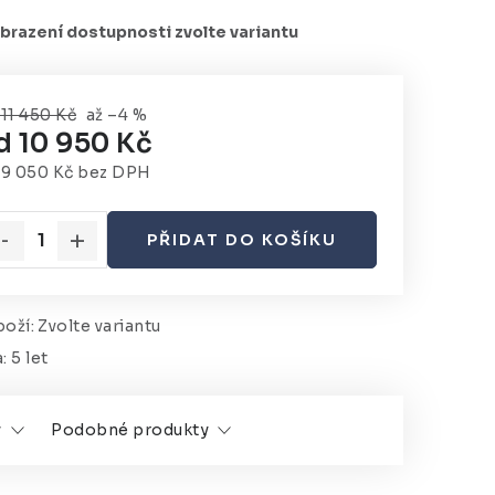
11 450 Kč
až –4 %
d
10 950 Kč
d
9 050 Kč
bez DPH
rná cena:
PŘIDAT DO KOŠÍKU
oží:
Zvolte variantu
a
:
5 let
y
Podobné produkty