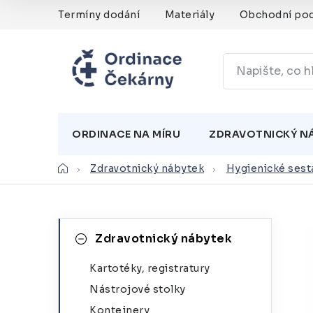
Přejít
Termíny dodání
Materiály
Obchodní po
na
obsah
ORDINACE NA MÍRU
ZDRAVOTNICKÝ N
Domů
Zdravotnický nábytek
Hygienické sest
P
K
Přeskočit
Zdravotnický nábytek
kategorie
a
o
Kartotéky, registratury
t
s
Nástrojové stolky
e
t
Kontejnery