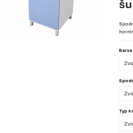
šu
Spodn
horní
Barva 
Spodn
Typ k