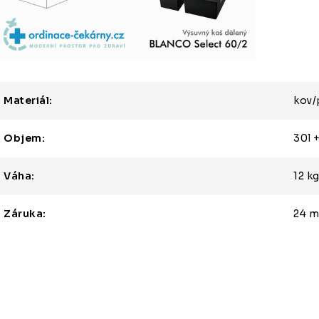
Materiál:
kov/
Objem:
30l +
Váha:
12 k
Záruka:
24 m