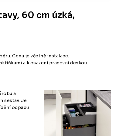
tavy, 60 cm úzká,
ru. Cena je včetně instalace.
skříňkami a k osazení pracovní deskou.
ýrobu a
h sestav. Je
řídění odpadu