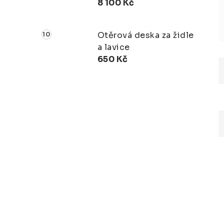
8 100 Kč
Otěrová deska za židle
a lavice
650 Kč