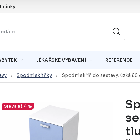
dmínky
ÁBYTEK
LÉKAŘSKÉ VYBAVENÍ
REFERENCE
avy
Spodní skříňky
Spodní skříň do sestavy, úzká 60
Sp
až 4 %
se
tl