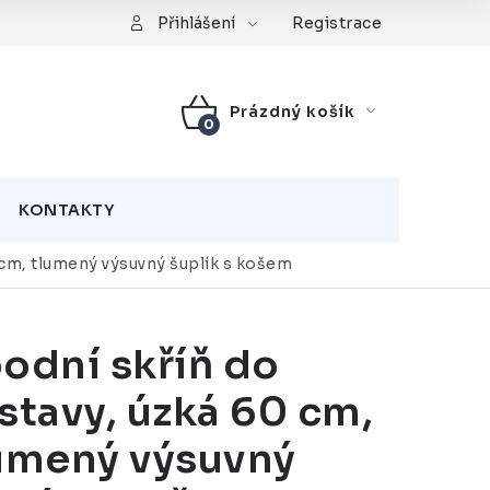
Registrace
Přihlášení
Prázdný košík
NÁKUPNÍ
KOŠÍK
KONTAKTY
 cm, tlumený výsuvný šuplík s košem
odní skříň do
stavy, úzká 60 cm,
umený výsuvný