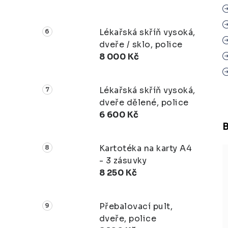
Lékařská skříň vysoká,
dveře / sklo, police
8 000 Kč
Lékařská skříň vysoká,
dveře dělené, police
6 600 Kč
Kartotéka na karty A4
- 3 zásuvky
8 250 Kč
Přebalovací pult,
dveře, police