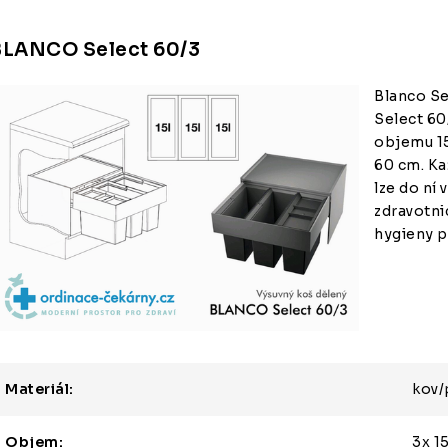
BLANCO Select 60/3
Blanco Se
Select 60
objemu 15
60 cm. K
lze do ní
zdravotni
hygieny p
Materiál:
kov/
Objem:
3x 15