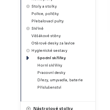
g
r
Stoly a stolky
o
Police, poličky
a
r
Přebalovací pulty
n
i
Skříně
e
n
Věšákové stěny
í
Otěrové desky za lavice
Hygienické sestavy
p
Spodní skříňky
a
Horní skříňky
n
Pracovní desky
Dřezy, umyvadla, baterie
e
Příslušenství
l
Nástrojové stolky