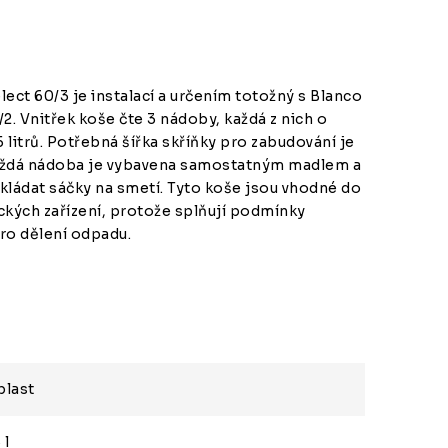
lect 60/3 je instalací a určením totožný s Blanco
/2. Vnitřek koše čte 3 nádoby, každá z nich o
 litrů. Potřebná šířka skříňky pro zabudování je
aždá nádoba je vybavena samostatným madlem a
 vkládat sáčky na smetí. Tyto koše jsou vhodné do
ckých zařízení, protože splňují podmínky
ro dělení odpadu.
plast
 l