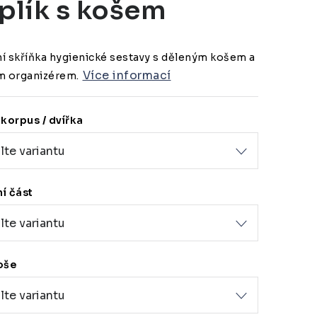
plík s košem
í skříňka hygienické sestavy s děleným košem a
Více informací
m organizérem.
korpus / dvířka
í část
oše