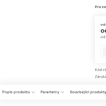
od 
o
o
Mě
Kód zb
Záruk
Popis produktu
Parametry
Související produkt