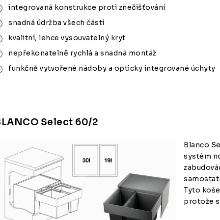
integrovaná konstrukce proti znečišťování
snadná údržba všech částí
kvalitní, lehce vysouvatelný kryt
nepřekonatelně rychlá a snadná montáž
funkčně vytvořené nádoby a opticky integrované úchyty
BLANCO Select 60/2
Blanco Se
systém no
zabudován
samostatn
Tyto koše
protože s