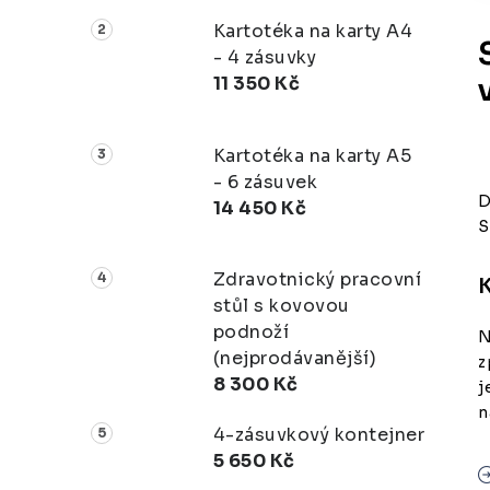
Kartotéka na karty A4
- 4 zásuvky
11 350 Kč
Kartotéka na karty A5
- 6 zásuvek
D
14 450 Kč
S
Zdravotnický pracovní
stůl s kovovou
podnoží
N
(nejprodávanější)
z
8 300 Kč
j
n
4-zásuvkový kontejner
5 650 Kč