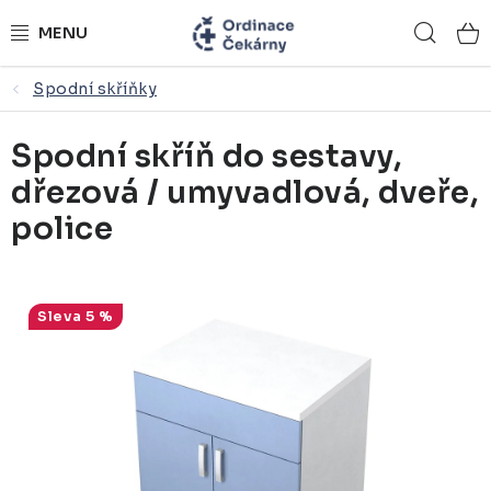
Přejít
Hled
na
obsah
Spodní skříňky
ORDINACE NA MÍRU
Spodní skříň do sestavy,
ZDRAVOTNICKÝ NÁBYTEK
dřezová / umyvadlová, dveře,
LÉKAŘSKÉ VYBAVENÍ
police
REFERENCE
5 %
KONTAKTY
NÁSTROJOVÉ STOLKY
ŽIDLE A LAVICE