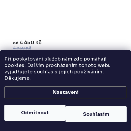
4 450 Kč
od
4 750 Kč
od 3 678 Kč bez DPH
Při poskytování služeb nám zde pomáhají
cookies. Dalším procházením tohoto webu
vyjadřujete souhlas s jejich používáním.
Děkujeme.
Spodní skříňka hygienické sestavy, k osazení
Nastavení
dřezem nebo umyvadlem. Vhodná k umístění
koše na dvířka.
Odmítnout
Souhlasím
Spodní skříň do sestavy, úzká 40 cm, dveře,
police