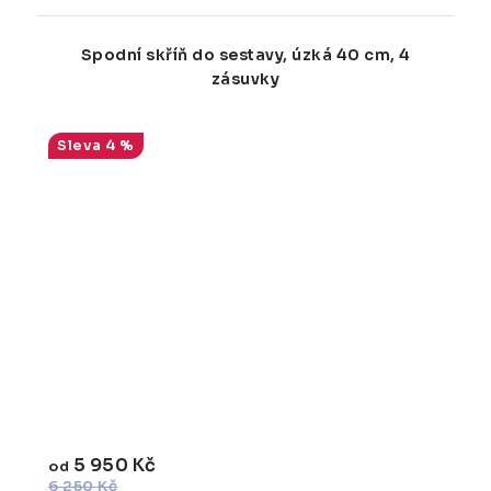
Spodní skříň do sestavy, úzká 40 cm, 4
zásuvky
4 %
5 950 Kč
od
6 250 Kč