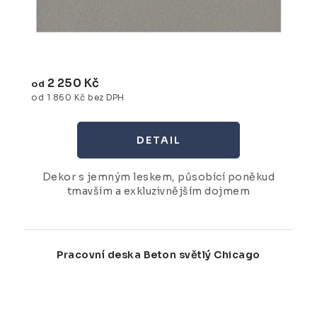
2 250 Kč
od
od 1 860 Kč bez DPH
Dekor s jemným leskem, působící poněkud
tmavším a exkluzivnějším dojmem
Pracovní deska Beton světlý Chicago