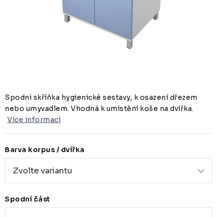
ZUBAŘSKÝ NÁBYTEK
ZDRAVOTNICKÁ LEHÁTKA
ZÁSTĚNY A PARAVÁNY
Termíny dodání
Materiály
Obchodní podmínky
Spodní skříňka hygienické sestavy, k osazení dřezem
nebo umyvadlem. Vhodná k umístění koše na dvířka.
Více informací
Barva korpus / dvířka
Spodní část