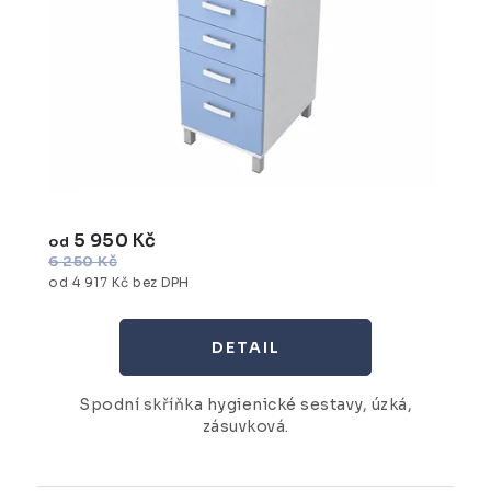
5 950 Kč
od
6 250 Kč
od 4 917 Kč bez DPH
Spodní skříňka hygienické sestavy, úzká,
zásuvková.