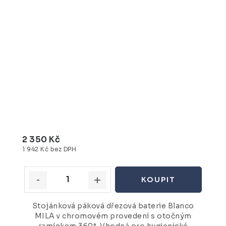
2 350 Kč
1 942 Kč bez DPH
Stojánková páková dřezová baterie Blanco
MILA v chromovém provedení s otočným
ramínkem 360°. Vhodná pro hygienické