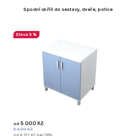
Spodní skříň do sestavy, dveře, police
5 %
5 000 Kč
od
5 300 Kč
od 4 132 Kč bez DPH