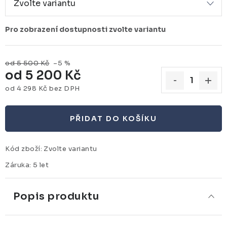
od 5 500 Kč
–5 %
od
5 200 Kč
od
4 298 Kč
bez DPH
Měrná cena:
PŘIDAT DO KOŠÍKU
Kód zboží:
Zvolte variantu
Záruka
:
5 let
Popis produktu