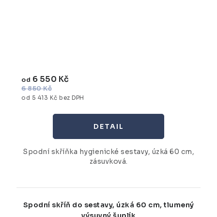
6 550 Kč
od
6 850 Kč
od 5 413 Kč bez DPH
Spodní skříňka hygienické sestavy, úzká 60 cm,
zásuvková.
Spodní skříň do sestavy, úzká 60 cm, tlumený
výsuvný šuplík